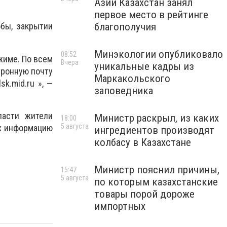
Азии Казахстан занял
первое место в рейтинге
благополучия
бы, закрытии
Минэкологии опубликовало
08:52
жиме. По всем
Вчера
уникальные кадры из
тронную почту
Маркакольского
k.mid.ru », —
заповедника
ласти жители
Министр раскрыл, из каких
18:00
5 августа
ах информацию
ингредиентов производят
колбасу в Казахстане
Министр пояснил причины,
15:47
5 августа
по которым казахстанские
товары порой дороже
импортных