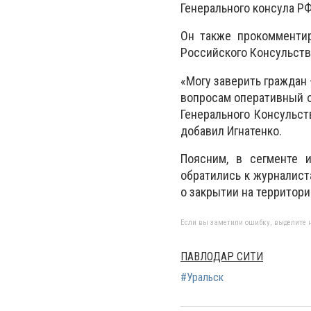
Генерального консула РФ
Он также прокомментир
Российского Консульств
«Могу заверить граждан
вопросам оперативный о
Генерального Консульст
добавил Игнатенко.
Поясним, в сегменте и
обратились к журналис
о закрытии на территор
Если вы заметили ошибку, выделите н
ПАВЛОДАР СИТИ
#Уральск