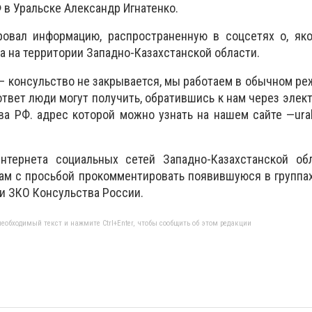
 в Уральске Александр Игнатенко.
овал информацию, распространенную в соцсетях о, яко
а на территории Западно-Казахстанской области.
 – консульство не закрывается, мы работаем в обычном ре
твет люди могут получить, обратившись к нам через элек
ва РФ. адрес которой можно узнать на нашем сайте —urals
нтернета социальных сетей Западно-Казахстанской об
там с просьбой прокомментировать появившуюся в групп
ии ЗКО Консульства России.
еобходимый текст и нажмите Ctrl+Enter, чтобы сообщить об этом редакции