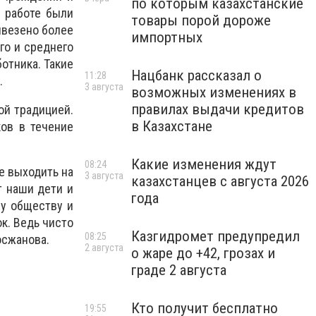
по которым казахстанские
В работе были
товары порой дороже
ывезено более
импортных
го и среднего
отника. Такие
Нацбанк рассказал о
11:28
.
3 августа
возможных изменениях в
правилах выдачи кредитов
ой традицией.
в Казахстане
ов в течение
Какие изменения ждут
08:24
е выходить на
3 августа
казахстанцев с августа 2026
т наши дети и
года
зу обществу и
к. Ведь чисто
Казгидромет предупредил
08:25
осжанова.
2 августа
о жаре до +42, грозах и
граде 2 августа
Кто получит бесплатно
19:55