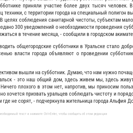
убботнике приняли участие более двух тысяч человек. 
ц техники, с территории города на специальный полигон в
 В целях соблюдения санитарной чистоты, субъектам мало
здано 300 уведомлений о необходимости проведения субб
жаться в течение месяца, - сообщили в городском акимате
оводить общегородские субботники в Уральске стало добр
сенью власти города объявляют о проведении субботник
ективом вышли на субботник. Думаю, что нам нужно почащ
ральск - это наш общий дом, здесь живем мы, здесь живу
 Ничего плохого в этом нет, напротив, мы приносим поль
но хочется призвать уральцев соблюдать чистоту и порядо
там где не сорят, - подчеркнула жительница города Альфия Д
еобходимый текст и нажмите Ctrl+Enter, чтобы сообщить об этом редакции