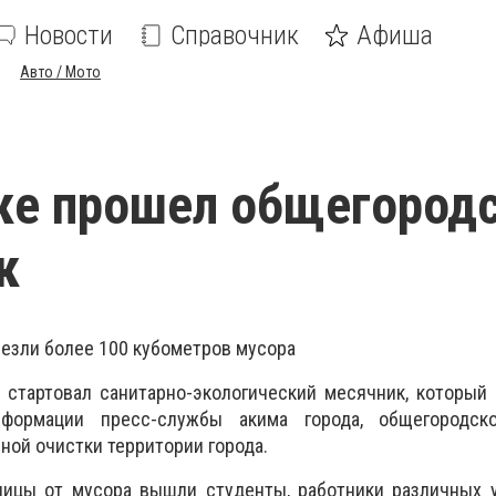
Новости
Справочник
Афиша
Авто / Мото
ке прошел общегород
к
везли более 100 кубометров мусора
 стартовал санитарно-экологический месячник, который
формации пресс-службы акима города, общегородск
ной очистки территории города.
лицы от мусора вышли студенты, работники различных 