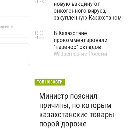
31 июля
новую вакцину от
онкогенного вируса,
закупленную Казахстаном
 оцінити
В Казахстане
16:00
31 июля
прокомментировали
"перенос" складов
Wildberries из России
ТОП НОВОСТИ
Министр пояснил
причины, по которым
казахстанские товары
порой дороже