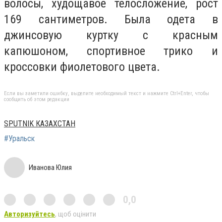
волосы, худощавое телосложение, рост
169 сантиметров. Была одета в
джинсовую куртку с красным
капюшоном, спортивное трико и
кроссовки фиолетового цвета.
Если вы заметили ошибку, выделите необходимый текст и нажмите Ctrl+Enter, чтобы
сообщить об этом редакции
SPUTNIK КАЗАХСТАН
#Уральск
Иванова Юлия
0,0
Авторизуйтесь
, щоб оцінити