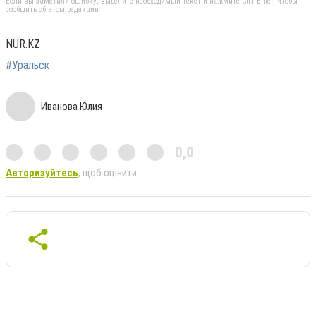
Если вы заметили ошибку, выделите необходимый текст и нажмите Ctrl+Enter, чтобы
сообщить об этом редакции
NUR.KZ
#Уральск
Иванова Юлия
0,0
Авторизуйтесь
, щоб оцінити