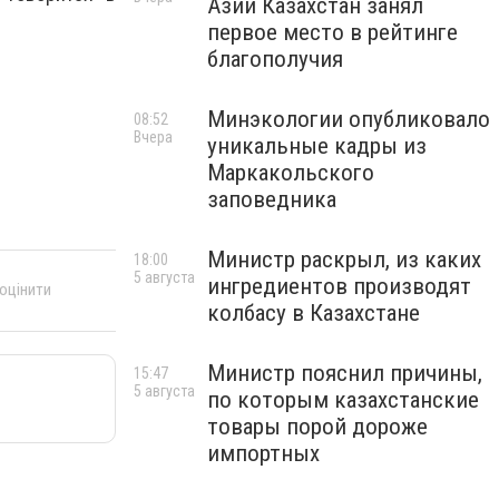
Азии Казахстан занял
первое место в рейтинге
благополучия
Минэкологии опубликовало
08:52
Вчера
уникальные кадры из
Маркакольского
заповедника
Министр раскрыл, из каких
18:00
5 августа
ингредиентов производят
 оцінити
колбасу в Казахстане
Министр пояснил причины,
15:47
5 августа
по которым казахстанские
товары порой дороже
импортных