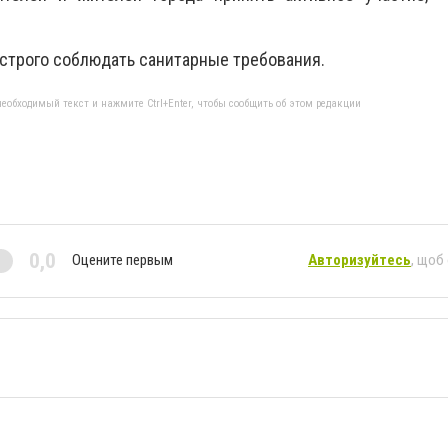
 строго соблюдать санитарные требования.
еобходимый текст и нажмите Ctrl+Enter, чтобы сообщить об этом редакции
0,0
Оцените первым
Авторизуйтесь
, щоб