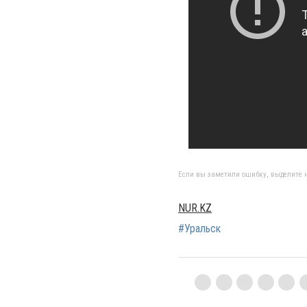
Если вы заметили ошибку, выделите н
NUR.KZ
#Уральск