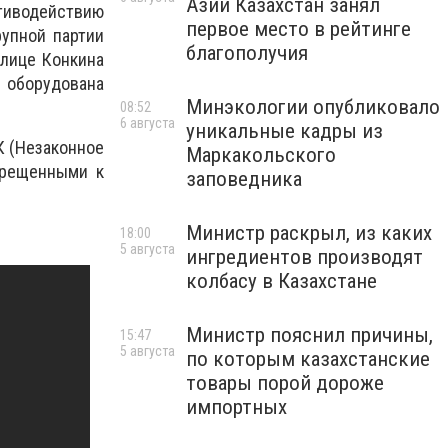
Азии Казахстан занял
тиводействию
первое место в рейтинге
рупной партии
благополучия
улице Конкина
 оборудована
Минэкологии опубликовало
08:52
6 августа
уникальные кадры из
К (Незаконное
Маркакольского
прещенными к
заповедника
Министр раскрыл, из каких
18:00
5 августа
ингредиентов производят
колбасу в Казахстане
Министр пояснил причины,
15:47
5 августа
по которым казахстанские
товары порой дороже
импортных