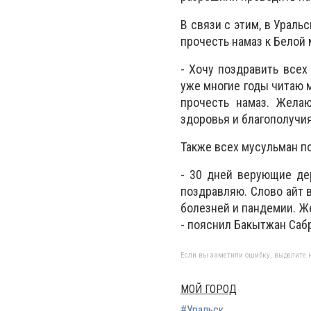
В связи с этим, в Урал
прочесть намаз к Белой 
- Хочу поздравить всех
уже многие годы читаю 
прочесть намаз. Жела
здоровья и благополучия
Также всех мусульман п
- 30 дней верующие дер
поздравляю. Слово айт в
болезней и пандемии. Же
- пояснил Бакытжан Саб
Если вы заметили ошибку, выделите н
МОЙ ГОРОД
#Уральск