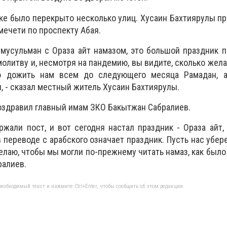
ьске было перекрыто несколько улиц. Хусаин Бахтиярулы п
мечети по проспекту Абая.
 мусульман с Ораза айт намазом, это большой праздник п
молитву и, несмотря на пандемию, вы видите, сколько же
ю дожить нам всем до следующего месяца Рамадан, 
, - сказал местный житель Хусаин Бахтиярулы.
оздравил главный имам ЗКО Бакытжан Сабралиев.
жали пост, и вот сегодня настал праздник - Ораза айт,
 переводе с арабского означает праздник. Пусть нас убере
лаю, чтобы мы могли по-прежнему читать намаз, как было 
ралиев.
еобходимый текст и нажмите Ctrl+Enter, чтобы сообщить об этом редакции