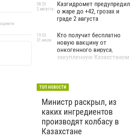
Казгидромет предупредил
08:25
2 августа
о жаре до +42, грозах и
граде 2 августа
 оцінити
Кто получит бесплатно
19:55
31 июля
новую вакцину от
онкогенного вируса,
закупленную Казахстаном
ТОП НОВОСТИ
Министр раскрыл, из
каких ингредиентов
производят колбасу в
Казахстане