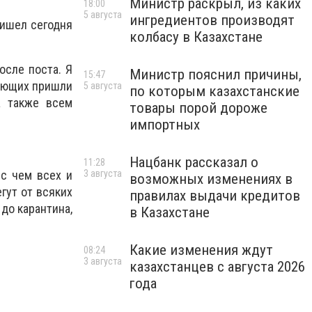
Министр раскрыл, из каких
18:00
5 августа
ингредиентов производят
ришел сегодня
колбасу в Казахстане
осле поста. Я
Министр пояснил причины,
15:47
лающих пришли
5 августа
по которым казахстанские
а также всем
товары порой дороже
импортных
Нацбанк рассказал о
11:28
3 августа
 с чем всех и
возможных изменениях в
гут от всяких
правилах выдачи кредитов
до карантина,
в Казахстане
Какие изменения ждут
08:24
3 августа
казахстанцев с августа 2026
года