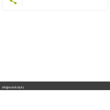
info@uralskcity.kz
Допускается цитирование материалов без получения предварительного согласия
uralskcity.kz при условии размещения в тексте обязательной ссылки на
uralskcity.kz - Сайт города Уральск. Для интернет-изданий обязательно