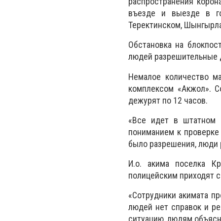
распространения корон
въезде и выезде в го
Теректинском, Шынгырла
Обстановка на блокпос
людей разрешительные до
Немалое количество м
комплексом «Акжол». С
дежурят по 12 часов.
«Все идет в штатном 
пониманием к проверке 
было разрешения, люди 
И.о. акима поселка К
полицейским приходят с
«Сотрудники акимата пр
людей нет справок и ре
ситуацию, людям объясн