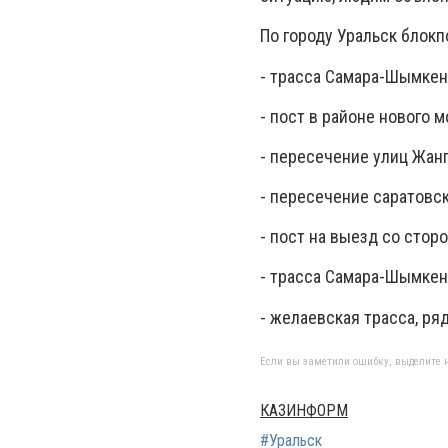
По городу Уральск блок
- трасса Самара-Шымкент
- пост в районе нового м
- пересечение улиц Жанг
- пересечение саратовск
- пост на выезд со сторо
- трасса Самара-Шымкент
- желаевская трасса, ря
Если вы заметили ошибку, выделите н
КАЗИНФОРМ
#Уральск