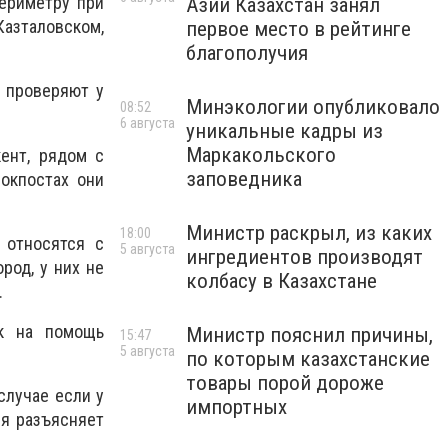
периметру при
Азии Казахстан занял
азталовском,
первое место в рейтинге
благополучия
и проверяют у
Минэкологии опубликовало
08:52
6 августа
уникальные кадры из
Маркакольского
ент, рядом с
заповедника
локпостах они
Министр раскрыл, из каких
18:00
 относятся с
5 августа
ингредиентов производят
род, у них не
колбасу в Казахстане
.
ик на помощь
Министр пояснил причины,
15:47
5 августа
по которым казахстанские
товары порой дороже
случае если у
импортных
ия разъясняет