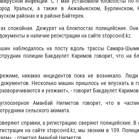
авирусной инфекции. С 1 мая установили блокпосты по 
род Уральск, а также в Акжайыкском, Бурлинском, К
уском районах и в районе Байтерек.
тах спокойная. Дежурят на блокпостах полицейские. Он
кументы и наличие регистрации на сайте stopcоvid.kz.
ашин наблюдалось на посту вдоль трассы Самара-Шымк
отрудник полиции Бакдаулет Каримов говорит, что на б
режиме, никаких инцидентов пока не возникало. Люди
документов. Несколько машин пришлось не впускать в го
разворачиваются и уезжают», - говорит Бакдаулет Каримов
руглоозерное Аманбай Нигметов говорит, что в часп
отрудники сельского акимата.
оверяют справки, а регистрацию сверяют полицейские. В 
гистрации на сайте stopcovid.kz, мы звоним в 109. Полиц
яем», - отметил Аманбай Нигметов.