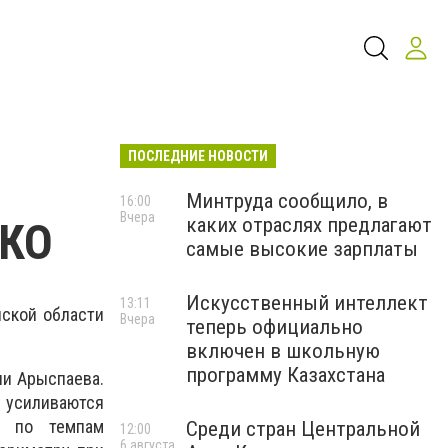
ПОСЛЕДНИЕ НОВОСТИ
Минтруда сообщило, в
16:00
Вчера
каких отраслях предлагают
ЗКО
самые высокие зарплаты
Искусственный интеллект
13:11
нской области
Вчера
теперь официально
включен в школьную
программу Казахстана
ли Арыспаева.
 усиливаются
е по темпам
Среди стран Центральной
12:00
6 августа