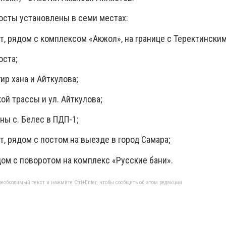
посты установлены в семи местах:
, рядом с комплексом «Акжол», на границе с Теректински
оста;
ир хана и Айткулова;
ой трассы и ул. Айткулова;
ны с. Белес в ПДП-1;
, рядом с постом на выезде в город Самара;
дом с поворотом на комплекс «Русские бани».
еобходимый текст и нажмите Ctrl+Enter, чтобы сообщить об этом редакции