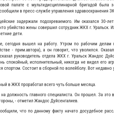
овой палате с мультидисциплинарной бригадой была з
- сообщили в пресс-службе управления здравоохранения З
цейские задержали подозреваемого. Им оказался 30-лет
что убийство жены совершил сотрудник ЖКХ г. Уральск. Из
летние дети.
ке, сегодня вышел на работу. Утром по рабочим делам 
стве - прим.автора), а он говорит, что уволился. Оказал
ссказал руководитель отдела ЖКХ г. Уральск Жандос Дуйс
ень спокойный, исполнительный, никогда не видел его аг
тся спортом. Состоит в сборной по волейболу. Вот недавно
нный в ЖКХ проработал всего чуть больше месяца.
 на должность главного специалиста. Он прошел. За это 
тороны, - отметил Жандос Дуйсенгалиев.
ообщили, что по данному факту начато досудебное расс