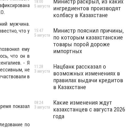
Министр раскрыл, из каких
18:00
афиксирована
5 августа
ингредиентов производят
КО.
колбасу в Казахстане
ний мужчина.
Министр пояснил причины,
вестно, что у
15:47
5 августа
по которым казахстанские
товары порой дороже
позвонил ему
импортных
ось, что он в
енгалиев. - Я
Нацбанк рассказал о
11:28
рессивным, не
3 августа
возможных изменениях в
 участвовали в
правилах выдачи кредитов
в Казахстане
Какие изменения ждут
08:24
время показал
3 августа
казахстанцев с августа 2026
года
ледование по