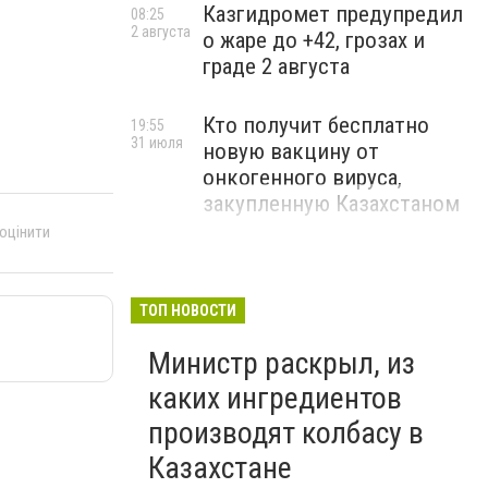
Казгидромет предупредил
08:25
2 августа
о жаре до +42, грозах и
граде 2 августа
Кто получит бесплатно
19:55
31 июля
новую вакцину от
онкогенного вируса,
закупленную Казахстаном
 оцінити
ТОП НОВОСТИ
Министр раскрыл, из
каких ингредиентов
производят колбасу в
Казахстане