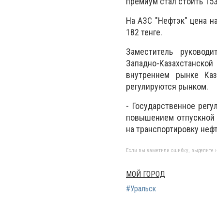
премиум стал стоить 153 
На АЗС "Нефтэк" цена на
182 тенге.
Заместитель руководи
Западно-Казахстанско
внутреннем рынке Каз
регулируются рынком.
- Государственное регу
повышением отпускной 
на транспортировку неф
Если вы заметили ошибку, выделите н
МОЙ ГОРОД
#Уральск