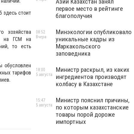
 наличии.
Азии Казахстан занял
первое место в рейтинге
5 здесь стоит
благополучия
Минэкологии опубликовало
го хозяйства
08:52
Вчера
уникальные кадры из
ны на ГСМ на
Маркакольского
ний, то есть
заповедника
ны обусловлен
Министр раскрыл, из каких
18:00
жных тарифов
5 августа
ингредиентов производят
лиев.
колбасу в Казахстане
Министр пояснил причины,
15:47
5 августа
по которым казахстанские
товары порой дороже
импортных