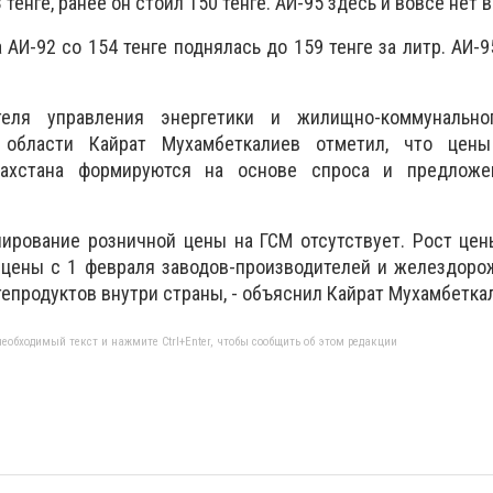
тенге, ранее он стоил 150 тенге. АИ-95 здесь и вовсе нет в
 АИ-92 со 154 тенге поднялась до 159 тенге за литр. АИ-9
теля управления энергетики и жилищно-коммунально
й области Кайрат Мухамбеткалиев отметил, что це
ахстана формируются на основе спроса и предложе
лирование розничной цены на ГСМ отсутствует. Рост це
цены с 1 февраля заводов-производителей и желездоро
тепродуктов внутри страны, - объяснил Кайрат Мухамбетка
еобходимый текст и нажмите Ctrl+Enter, чтобы сообщить об этом редакции