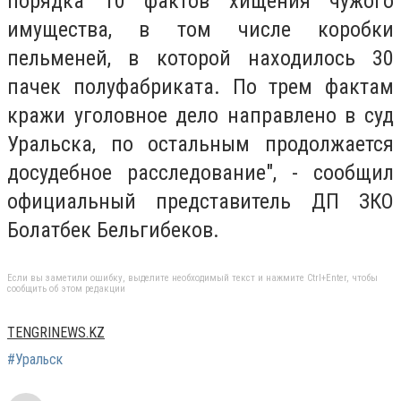
порядка 10 фактов хищения чужого
имущества, в том числе коробки
пельменей, в которой находилось 30
пачек полуфабриката. По трем фактам
кражи уголовное дело направлено в суд
Уральска, по остальным продолжается
досудебное расследование", - сообщил
официальный представитель ДП ЗКО
Болатбек Бельгибеков.
Если вы заметили ошибку, выделите необходимый текст и нажмите Ctrl+Enter, чтобы
сообщить об этом редакции
TENGRINEWS.KZ
#Уральск