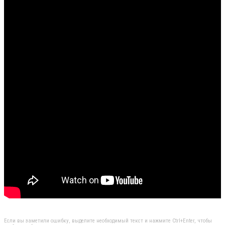
Если вы заметили ошибку, выделите необходимый текст и нажмите Ctrl+Enter, чтобы