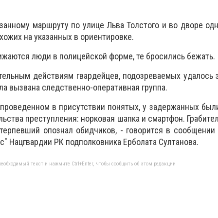
занному маршруту по улице Льва Толстого и во дворе одн
хожих на указанных в ориентировке.
лижаются люди в полицейской форме, те бросились бежать.
тельным действиям гвардейцев, подозреваемых удалось 
а вызвана следственно-оперативная группа.
 проведенном в присутствии понятых, у задержанных бы
ьства преступления: норковая шапка и смартфон. Грабите
отерпевший опознал обидчиков, - говорится в сообщении
с" Нацгвардии РК подполковника Ерболата Султанова.
еобходимый текст и нажмите Ctrl+Enter, чтобы сообщить об этом редакции