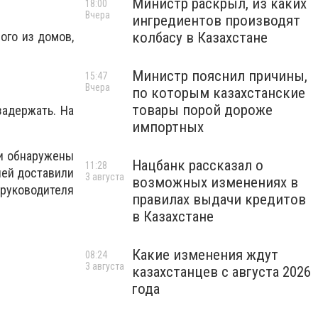
Министр раскрыл, из каких
18:00
Вчера
ингредиентов производят
ого из домов,
колбасу в Казахстане
Министр пояснил причины,
15:47
Вчера
по которым казахстанские
товары порой дороже
задержать. На
импортных
ли обнаружены
Нацбанк рассказал о
11:28
лей доставили
3 августа
возможных изменениях в
 руководителя
правилах выдачи кредитов
в Казахстане
Какие изменения ждут
08:24
3 августа
казахстанцев с августа 2026
года