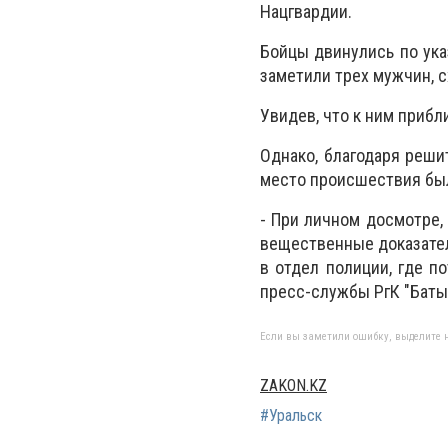
Нацгвардии.
Бойцы двинулись по ука
заметили трех мужчин, с
Увидев, что к ним приб
Однако, благодаря реши
место происшествия был
- При личном досмотре,
вещественные доказател
в отдел полиции, где п
пресс-службы РгК "Баты
Если вы заметили ошибку, выделите н
ZAKON.KZ
#Уральск