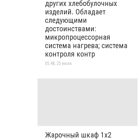
других хлебобулочных
изделий. Обладает
следующими
достоинствами:
микропроцессорная
система нагрева; система
контроля контр
05:48, 25 июля
Жарочный шкаф 1х2