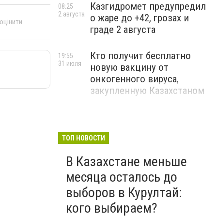
Казгидромет предупредил
08:25
2 августа
о жаре до +42, грозах и
 оцінити
граде 2 августа
Кто получит бесплатно
19:55
31 июля
новую вакцину от
онкогенного вируса,
закупленную Казахстаном
ТОП НОВОСТИ
В Казахстане меньше
месяца осталось до
выборов в Курултай:
кого выбираем?