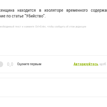
енщина находится в изоляторе временного содержан
ие по статье "Убийство".
еобходимый текст и нажмите Ctrl+Enter, чтобы сообщить об этом редакции
0,0
Оцените первым
Авторизуйтесь
, щоб