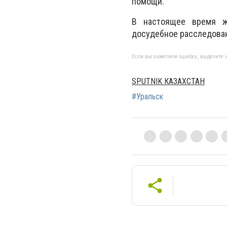
помощи.
В настоящее время ж
досудебное расследован
Если вы заметили ошибку, выделите н
SPUTNIK КАЗАХСТАН
#Уральск