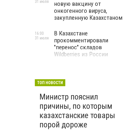
31 июля
новую вакцину от
онкогенного вируса,
закупленную Казахстаном
В Казахстане
16:00
31 июля
прокомментировали
"перенос" складов
Wildberries из России
ТОП НОВОСТИ
Министр пояснил
причины, по которым
казахстанские товары
порой дороже