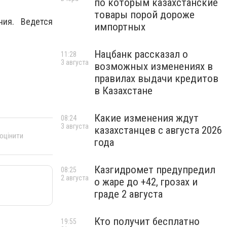
по которым казахстанские
товары порой дороже
ия. Ведется
импортных
Нацбанк рассказал о
11:28
3 августа
возможных изменениях в
правилах выдачи кредитов
в Казахстане
Какие изменения ждут
08:24
3 августа
казахстанцев с августа 2026
 оцінити
года
Казгидромет предупредил
08:25
2 августа
о жаре до +42, грозах и
граде 2 августа
Кто получит бесплатно
19:55