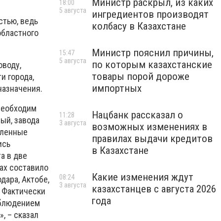
Министр раскрыл, из каких
18:00
5 августа
ингредиентов производят
стью, ведь
колбасу в Казахстане
областного
Министр пояснил причины,
15:47
5 августа
по которым казахстанские
оводу,
товары порой дороже
и города,
импортных
назначения.
необходим
Нацбанк рассказал о
11:28
ый, завода
3 августа
возможных изменениях в
еленные
правилах выдачи кредитов
ись
в Казахстане
а в две
ах составило
Какие изменения ждут
08:24
дара, Актобе,
3 августа
казахстанцев с августа 2026
 Фактически
года
облюдением
, – сказал