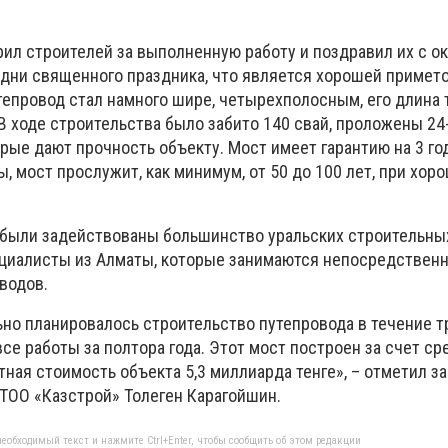
рил строителей за выполненную работу и поздравил их с о
дни священного праздника, что является хорошей примето
тепровод стал намного шире, четырехполосным, его длина 
В ходе строительства было забито 140 свай, проложены 2
рые дают прочность объекту. Мост имеет гарантию на 3 года
 мост прослужит, как минимум, от 50 до 100 лет, при хор
 были задействованы большинство уральских строительны
циалисты из Алматы, которые занимаются непосредствен
водов.
но планировалось строительство путепровода в течение тр
се работы за полтора года. Этот мост построен за счет ср
тная стоимость объекта 5,3 миллиарда тенге», – отметил з
 ТОО «Казстрой» Толеген Карагойшин.
еобходимый текст и нажмите Ctrl+Enter, чтобы сообщить об этом редакции