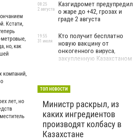
Казгидромет предупредил
08:25
2 августа
о жаре до +42, грозах и
кончанием
граде 2 августа
й. Кстати,
теперь
Кто получит бесплатно
19:55
4-метровые,
31 июля
новую вакцину от
, но, как
онкогенного вируса,
ошей
закупленную Казахстаном
х компаний,
но
ТОП НОВОСТИ
ех лет, но
Министр раскрыл, из
едств
каких ингредиентов
аместитель
производят колбасу в
Казахстане