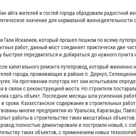
ан айта жителей и гостей города обрадовали радостной ве
тегическое значение для нормальной жизнедеятельности 
ти Гали Искалиев, который прошел пешком по всему путепр
нтных работ, данный мост соединяет практически две част
у быстрее передвигаться и добираться до нужного пункта 
сле капитального ремонта путепровод, который жизненно 
елей города, проживающих в районе п. Деркул, Селекционн
других. На протяжении полутора лет они испытывали опред
а в связи с реконструкцией моста. Но строители постарал
рока сдать объект. Последние месяцы шла усиленная работ
 в сроки. Казахстанское содержание в строительных работ
вованы многие предприятия из Уральска, Караганды, Павло
опыт работы в строительстве таких масштабных объектов.
епровод полностью демонтировали и построили новый, с с
тельству таких объектов, с применением новых технологий»