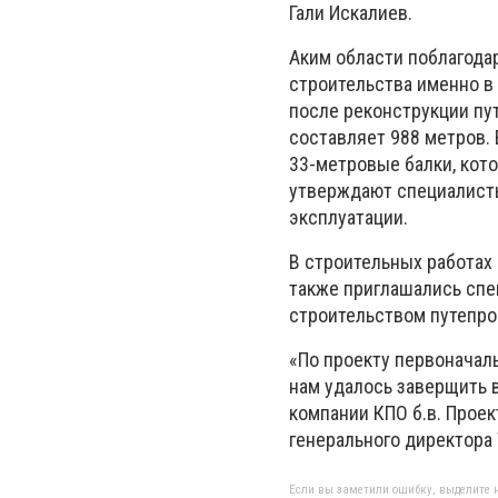
Гали Искалиев.
Аким области поблагода
строительства именно в 
после реконструкции пу
составляет 988 метров. 
33-метровые балки, кото
утверждают специалисты,
эксплуатации.
В строительных работах
также приглашались спе
строительством путепро
«По проекту первоначаль
нам удалось заверщить в
компании КПО б.в. Проек
генерального директора
Если вы заметили ошибку, выделите н