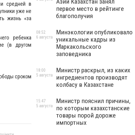
Азии Казахстан занял
ии средней в
первое место в рейтинге
упники уже не
благополучия
ть жизнь «за
Минэкологии опубликовало
08:52
него ребенка
6 августа
уникальные кадры из
ие (в другом
Маркакольского
заповедника
Министр раскрыл, из каких
18:00
5 августа
вободы сроком
ингредиентов производят
колбасу в Казахстане
Министр пояснил причины,
15:47
5 августа
по которым казахстанские
товары порой дороже
импортных
 оцінити