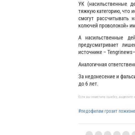
УК (насильственные де
тяжкую категорию, что 
смогут рассчитывать н
колючей проволокой» им
А насильственные дей
предусматривает лише
источнике –
Tengrinews
–
Аналогичная ответственн
За недонесение и фаль
до 6 лет.
Если вы заметили ошибку, выделите н
#педофилам грозит пожизне