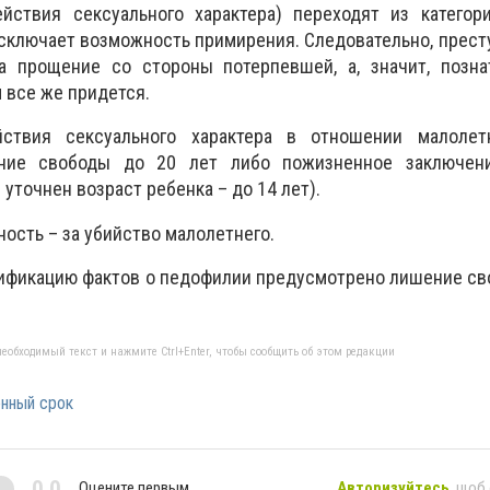
йствия сексуального характера) переходят из категор
исключает возможность примирения. Следовательно, прест
а прощение со стороны потерпевшей, а, значит, позна
 все же придется.
ствия сексуального характера в отношении малолет
ние свободы до 20 лет либо пожизненное заключен
 уточнен возраст ребенка – до 14 лет).
ость – за убийство малолетнего.
сификацию фактов о педофилии предусмотрено лишение с
еобходимый текст и нажмите Ctrl+Enter, чтобы сообщить об этом редакции
нный срок
0,0
Оцените первым
Авторизуйтесь
, щоб