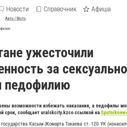
Новости
Справочник
Афиша
Авто / Мото
дофилию
тане ужесточили
енность за сексуальн
и педофилию
шены возможности избежать наказания, а педофилы мо
ый срок, сообщает
uralskcity
.
kz
со ссылкой на
Sputniknew
государства Касым-Жомарта Токаева ст. 120 УК (изнасил