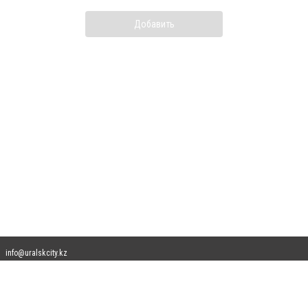
Добавить
info@uralskcity.kz
Допускается цитирование материалов без получения предварительного согласия
uralskcity.kz при условии размещения в тексте обязательной ссылки на