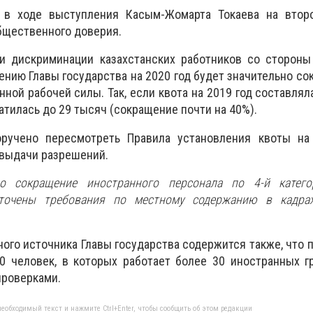
в ходе выступления Касым-Жомарта Токаева на втор
бщественного доверия.
и дискриминации казахстанских работников со стороны
ению Главы государства на 2020 год будет значительно со
ной рабочей силы. Так, если квота на 2019 год составляла
атилась до 29 тысяч (сокращение почти на 40%).
оручено пересмотреть Правила установления квоты на
 выдачи разрешений.
но сокращение иностранного персонала по 4-й катего
сточены требования по местному содержанию в кадрах
ого источника Главы государства содержится также, что 
0 человек, в которых работает более 30 иностранных г
проверками.
еобходимый текст и нажмите Ctrl+Enter, чтобы сообщить об этом редакции