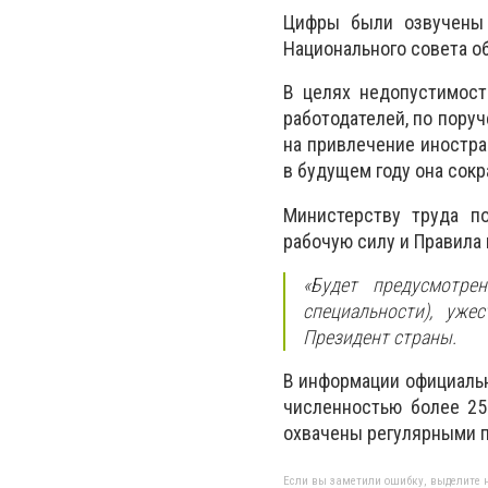
Цифры были озвучены 
Национального совета о
В целях недопустимост
работодателей, по поруч
на привлечение иностран
в будущем году она сокр
Министерству труда п
рабочую силу и Правила
«Будет предусмотре
специальности), уже
Президент страны.
В информации официальн
численностью более 25
охвачены регулярными 
Если вы заметили ошибку, выделите н