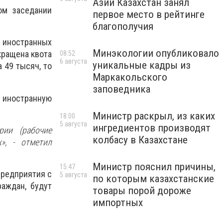
Азии Казахстан занял
ом заседании
первое место в рейтинге
благополучия
 иностранных
Минэкологии опубликовало
кращена квота
08:52
6 августа
уникальные кадры из
 49 тысяч, то
Маркакольского
заповедника
 иностранную
Министр раскрыл, из каких
18:00
5 августа
ингредиентов производят
рии (рабочие
колбасу в Казахстане
», - отметил
Министр пояснил причины,
15:47
предприятия с
5 августа
по которым казахстанские
раждан, будут
товары порой дороже
импортных