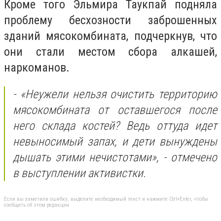
Кроме того Эльмира Таукпай подняла
проблему бесхозности заброшенных
зданий мясокомбината, подчеркнув, что
они стали местом сбора алкашей,
наркоманов.
- «Неужели нельзя очистить территорию
мясокомбината от оставшегося после
него склада костей? Ведь оттуда идет
невыносимый запах, и дети вынуждены
дышать этими нечистотами», - отмечено
в выступлении активистки.
Если вы заметили ошибку, выделите необходимый текст и нажмите Ctrl+Enter, чтобы
сообщить об этом редакции