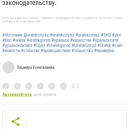
законодательству.
Если вы заметили ошибку, выделите необходимый текст и нажмите Ctrl+Enter, чтобы
сообщить об этом редакции
#Источник @uralskcity.kz #uralskcity.kz #uralskcitykz #ЗКО #zko
#bko #uralsk #uralskgorod #уральск #казахстан #уральсксити
#уральскситикз #Орал #Uralskgorod #UralskGorod #Uralsk #сайт
#новости #события #происшествие #общество #проверки
Эльмира Есенгалиева
0,0
Авторизуйтесь
, щоб оцінити