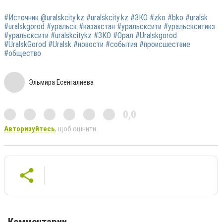
#Источник @uralskcity.kz #uralskcity.kz #ЗКО #zko #bko #uralsk
#uralskgorod #уральск #казахстан #уральсксити #уральскситикз
#уральсксити #uralskcitykz #ЗКО #Орал #Uralskgorod
#UralskGorod #Uralsk #новости #события #происшествие
#общество
Эльмира Есенгалиева
0,0
Авторизуйтесь
, щоб оцінити
Комментарии