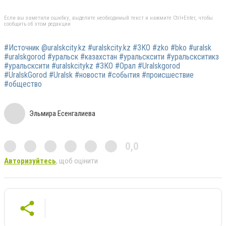
Если вы заметили ошибку, выделите необходимый текст и нажмите Ctrl+Enter, чтобы
сообщить об этом редакции
#Источник @uralskcity.kz #uralskcity.kz #ЗКО #zko #bko #uralsk
#uralskgorod #уральск #казахстан #уральсксити #уральскситикз
#уральсксити #uralskcitykz #ЗКО #Орал #Uralskgorod
#UralskGorod #Uralsk #новости #события #происшествие
#общество
Эльмира Есенгалиева
0,0
Авторизуйтесь
, щоб оцінити