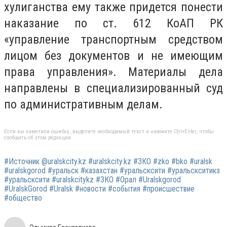
хулиганства ему также придется понести
наказание по ст. 612 КоАП РК
«управление транспортным средством
лицом без документов и не имеющим
права управления». Материалы дела
направлены в специализированный суд
по административным делам.
Если вы заметили ошибку, выделите необходимый текст и нажмите Ctrl+Enter, чтобы
сообщить об этом редакции
#Источник @uralskcity.kz #uralskcity.kz #ЗКО #zko #bko #uralsk
#uralskgorod #уральск #казахстан #уральсксити #уральскситикз
#уральсксити #uralskcitykz #ЗКО #Орал #Uralskgorod
#UralskGorod #Uralsk #новости #события #происшествие
#общество