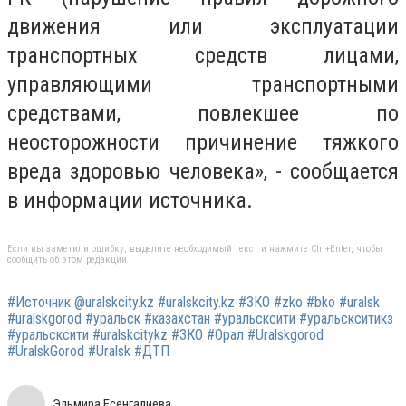
движения или эксплуатации
транспортных средств лицами,
управляющими транспортными
средствами, повлекшее по
неосторожности причинение тяжкого
вреда здоровью человека», - сообщается
в информации источника.
Если вы заметили ошибку, выделите необходимый текст и нажмите Ctrl+Enter, чтобы
сообщить об этом редакции
#Источник @uralskcity.kz #uralskcity.kz #ЗКО #zko #bko #uralsk
#uralskgorod #уральск #казахстан #уральсксити #уральскситикз
#уральсксити #uralskcitykz #ЗКО #Орал #Uralskgorod
#UralskGorod #Uralsk #ДТП
Эльмира Есенгалиева