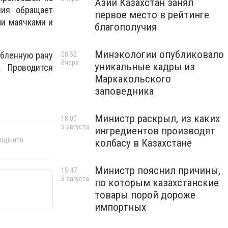
Азии Казахстан занял
ния обращает
первое место в рейтинге
ми маячками и
благополучия
Минэкологии опубликовало
ибленную рану
08:52
Вчера
уникальные кадры из
. Проводится
Маркакольского
заповедника
Министр раскрыл, из каких
18:00
5 августа
ингредиентов производят
 оцінити
колбасу в Казахстане
Министр пояснил причины,
15:47
5 августа
по которым казахстанские
товары порой дороже
импортных