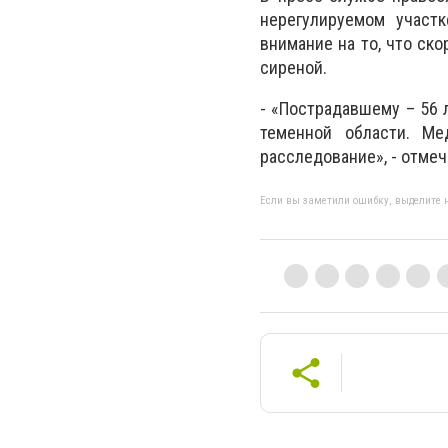
нерегулируемом участк
внимание на то, что ск
сиреной.
- «Пострадавшему – 56 
теменной области. Ме
расследование», - отме
Если вы заметили ошибку, выделите н