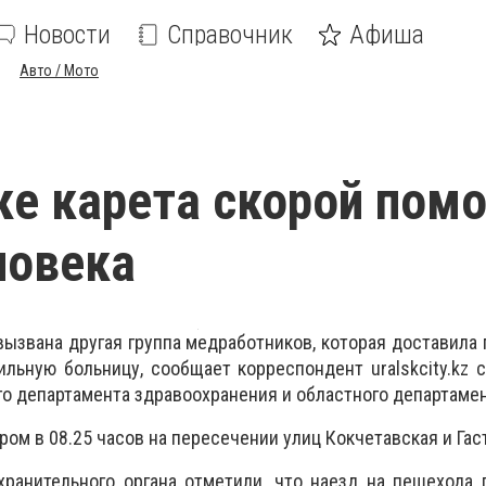
Новости
Справочник
Афиша
Авто / Мото
ке карета скорой пом
ловека
ызвана другая группа медработников, которая доставила
ильную​ больницу, сообщает корреспондент
uralskcity
.
kz
с
о департамента здравоохранения и областного департаме
ом в 08.25 часов на пересечении улиц Кокчетавская и Гас
хранительного органа отметили, что наезд на пешехода