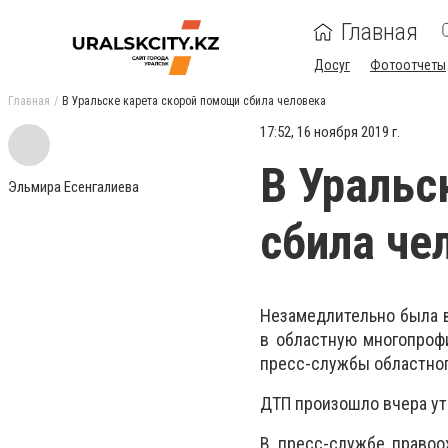
Главная
Досуг
Фотоотчеты
Главная
В Уральске карета скорой помощи сбила человека
17:52, 16 ноября 2019 г.
В Уральс
Эльмира Есенгалиева
сбила че
Незамедлительно была в
в областную многопроф
пресс-службы областног
ДТП произошло вчера утр
В пресс-службе правоо