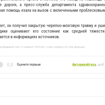
е дороги, а пресс-служба департамента здравоохране
орая помощь ехала на вызов с включенными проблесковы
лет, он получил закрытую черепно-мозговую травму и уш
дики оценивают его состояние как средней тяжести
чается в информациях источников.
еобходимый текст и нажмите Ctrl+Enter, чтобы сообщить об этом редакции
0,0
Оцените первым
Авторизуйтесь
, щоб