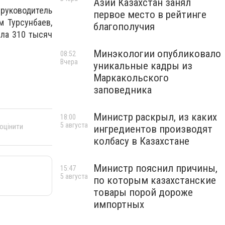
Азии Казахстан занял
руководитель
первое место в рейтинге
м Турсунбаев,
благополучия
ила 310 тысяч
Минэкологии опубликовало
08:52
Вчера
уникальные кадры из
Маркакольского
заповедника
Министр раскрыл, из каких
18:00
5 августа
 оцінити
ингредиентов производят
колбасу в Казахстане
Министр пояснил причины,
15:47
5 августа
по которым казахстанские
товары порой дороже
импортных