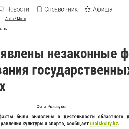
Новости
Справочник
Афиша
Авто / Мото
жащих
ыявлены незаконные 
ания государственны
х
Фото: Pixabay.com
факты были выявлены в деятельности областного д
правления культуры и спорта, сообщает
uralskcity
.
kz
.