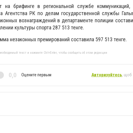
т на брифинге в региональной службе коммуникаций, 
та Агентства РК по делам государственной службы Галы
аконных вознаграждений в департаменте полиции состав
влении культуры спорта 287 513 тенге.
умма незаконных премирований составила 597 513 тенге.
еобходимый текст и нажмите Ctrl+Enter, чтобы сообщить об этом редакции
0,0
Оцените первым
Авторизуйтесь
, щоб