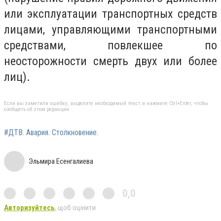
или эксплуатации транспортных средств
лицами, управляющими транспортными
средствами
,
повлекшее по
неосторожности смерть двух или более
лиц
).
Если вы заметили ошибку, выделите необходимый текст и нажмите Ctrl+Enter, чтобы
сообщить об этом редакции
#ДТВ. Авария. Столкновение.
Эльмира Есенгалиева
0,0
Авторизуйтесь
, щоб оцінити