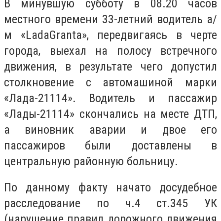
В минувшую субботу в 08.20 часов
местного времени 33-летний
водитель а/
м
«LadaGranta»,
передвигаясь в черте
города,
выеха
л
на полосу встречного
движения
, в результате чего
допустил
столкновение с автомашиной марки
«Лада-21114»
. Водитель и пассажир
«Лад
ы
-21114»
скончались на месте ДТП,
а виновник аварии и двое его
пассажиров были доставлены в
центральную районную больницу.
По данному факту н
ачато
досудебное
расследование по ч.4 ст.345 УК
(
н
арушение правил дорожного движения