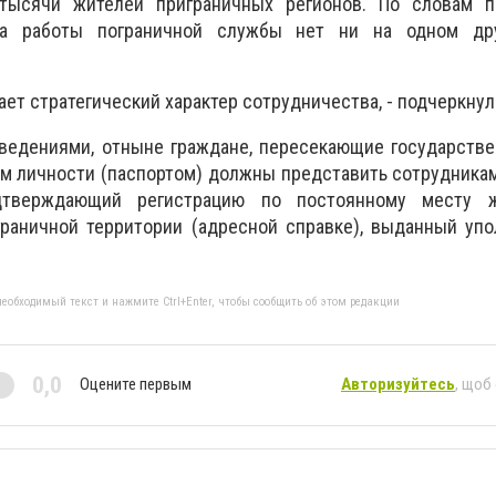
тысячи жителей приграничных регионов. По словам п
ма работы пограничной службы нет ни на одном дру
ает стратегический характер сотрудничества, - подчеркну
ведениями, отныне граждане, пересекающие государстве
м личности (паспортом) должны представить сотрудника
дтверждающий регистрацию по постоянному месту ж
граничной территории (адресной справке), выданный уп
еобходимый текст и нажмите Ctrl+Enter, чтобы сообщить об этом редакции
0,0
Оцените первым
Авторизуйтесь
, щоб