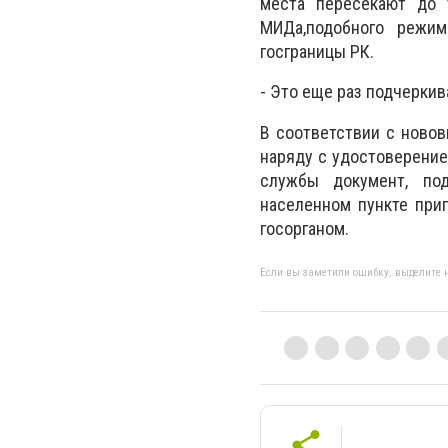
места пересекают до 
МИДа,
подобного режи
госграницы РК.
- Это еще раз подчеркив
В соответствии с новов
наряду с удостоверение
службы документ, по
населенном пункте при
госорганом.
Если вы заметили ошибку, выделите н