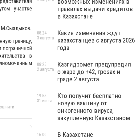
возможных изменениях в
редставителя
правилах выдачи кредитов
гом участке
в Казахстане
л М.Сыздыков.
Какие изменения ждут
08:24
3 августа
казахстанцев с августа 2026
нную границу,
года
м пограничной
ительства в
олномоченным
Казгидромет предупредил
08:25
2 августа
о жаре до +42, грозах и
граде 2 августа
Кто получит бесплатно
19:55
31 июля
новую вакцину от
 оцінити
онкогенного вируса,
закупленную Казахстаном
В Казахстане
16:00