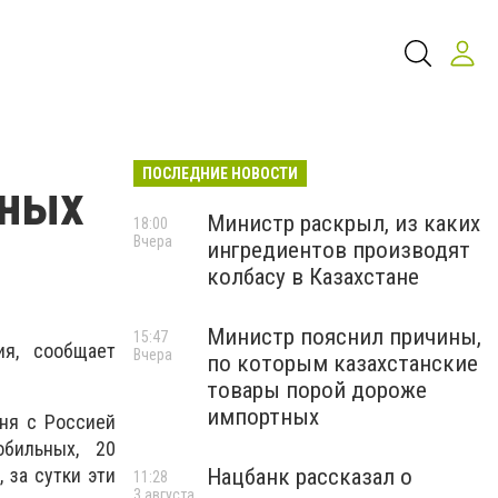
ПОСЛЕДНИЕ НОВОСТИ
чных
Министр раскрыл, из каких
18:00
Вчера
ингредиентов производят
колбасу в Казахстане
Министр пояснил причины,
15:47
ия, сообщает
Вчера
по которым казахстанские
товары порой дороже
импортных
ня с Россией
обильных, 20
Нацбанк рассказал о
 за сутки эти
11:28
3 августа