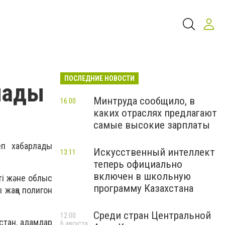
ПОСЛЕДНИЕ НОВОСТИ
лады
Минтруда сообщило, в
16:00
каких отраслях предлагают
самые высокие зарплаты
п хабарлады
Искусственный интеллект
13:11
теперь официально
включен в школьную
нті және облыс
программу Казахстана
 жаңа полигон
Среди стран Центральной
12:00
стан, адамдар
6 августа