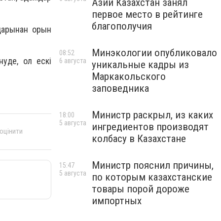
Азии Казахстан занял
первое место в рейтинге
благополучия
дарынан орын
Минэкологии опубликовало
08:52
нуде, ол ескі
6 августа
уникальные кадры из
Маркакольского
заповедника
Министр раскрыл, из каких
18:00
5 августа
ингредиентов производят
 оцінити
колбасу в Казахстане
Министр пояснил причины,
15:47
5 августа
по которым казахстанские
товары порой дороже
импортных