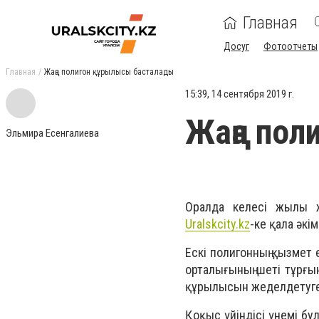
Главная
Досуг
Фотоотчеты
Главная
Жаңа полигон құрылысы басталады
15:39, 14 сентября 2019 г.
Жаңа пол
Эльмира Есенгалиева
Оралда келесі жылы 
Uralskcity.kz
-ке қала әкі
Ескі полигонның қызмет 
орталығының шеті тұрғы
құрылысын жеделдетуге 
Қоқыс үйіндісі үнемі б