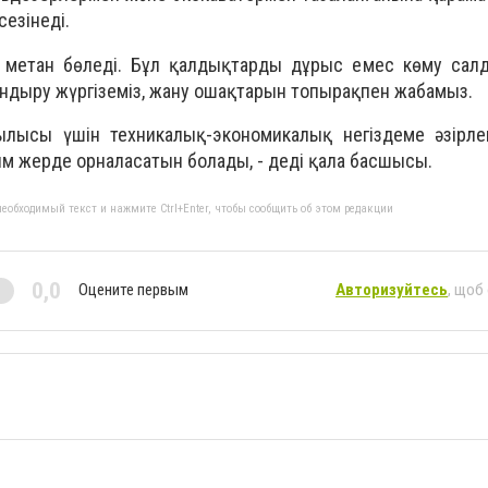
езінеді.
 метан бөледі. Бұл қалдықтарды дұрыс емес көму сал
ландыру жүргіземіз, жану ошақтарын топырақпен жабамыз.
рылысы үшін техникалық-экономикалық негіздеме әзірле
м жерде орналасатын болады, - деді қала басшысы.
еобходимый текст и нажмите Ctrl+Enter, чтобы сообщить об этом редакции
0,0
Оцените первым
Авторизуйтесь
, щоб