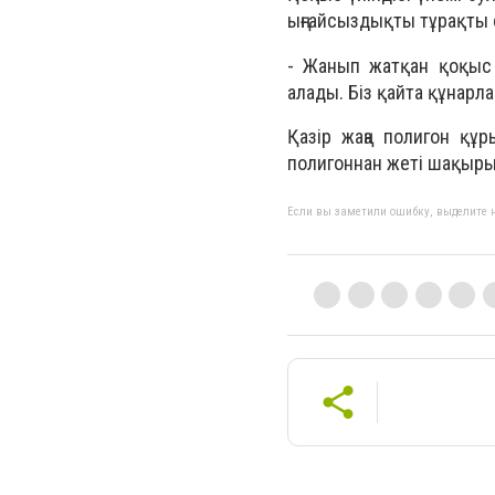
ыңғайсыздықты тұрақты с
- Жанып жатқан қоқыс
алады. Біз қайта құнар
Қазір жаңа полигон құ
полигоннан жеті шақыры
Если вы заметили ошибку, выделите н