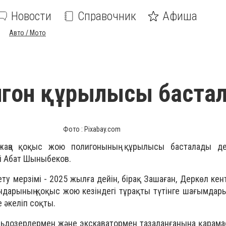
Новости
Справочник
Афиша
Авто / Мото
игон құрылысы баста
Фото : Pixabay.com
жаңа қоқыс жою полигонының құрылысы басталады де
мі Абат Шыныбеков.
ету мерзімі - 2025 жылға дейін, бірақ Зашаған, Деркөл ке
ндарының қоқыс жою кезіндегі тұрақты түтінге шағымдары
әкеліп соқты.
ульдозерлермен және экскаватормен тазаланғанына қарама