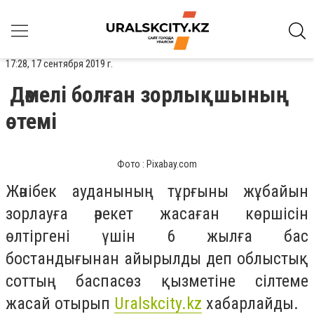
17:28, 17 сентября 2019 г.
Дәмелі болған зорлықшының
өтемі
Фото : Pixabay.com
Жәнібек ауданының тұрғыны жұбайын
зорлауға әрекет жасаған көршісін
өлтіргені үшін 6 жылға бас
бостандығынан айырылды деп облыстық
соттың баспасөз қызметіне сілтеме
жасай отырып
Uralskcity.kz
хабарлайды.