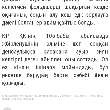
келісімен фельдшерді шақырған кезде
оқиғаның соңын алу кеш еді: зорлауға
дәмелі болған ер адам қайтыс болды.
ҚР ҚК-нің 106-бабы, абайсызда
жәбiрленушiнiң өліміне әкеп соққан
денсаулыққа қасақана ауыр зиян
келтiрді деген айыппен оны соттады. Ол
өз кінәсін ішінара мойындады, бұл
әрекетке барудың басты себебі әйелін
қорғады.
Если вы заметили ошибку, выделите необходимый текст и нажмите Ctrl+Enter, чтобы
сообщить об этом редакции