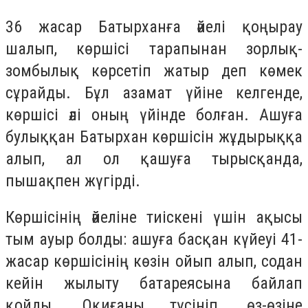
36 жасар Батырханға әйелі қоңырау
шалып, көршісі тарапынан зорлық-
зомбылық көрсетіп жатыр деп көмек
сұрайды. Бұл азамат үйіне келгенде,
көршісі әлі оның үйінде болған. Ашуға
булыққан Батырхан көршісін жұдырыққа
алып, ал ол қашуға тырысқанда,
пышақпен жүгірді.
Көршісінің әйеліне тиіскені үшін ақысы
тым ауыр болды: ашуға басқан күйеуі 41-
жасар көршісінің көзін ойып алып, содан
кейін жылыту батареясына байлап
қойды. Оқиғаны түсініп, өз-өзіне