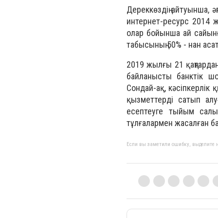
Дереккөздің айтуынша, ә
интернет-ресурс 2014 ж
олар бойынша ай сайын
табысының 50% - нан аса
2019 жылғы 21 қаңтарда
байланысты банктік шо
Сондай-ақ, кәсіпкерлік
қызметтерді сатып ал
есептеуге тыйым сал
тұлғалармен жасалған б
Если вы заметили ошибку, выделите н