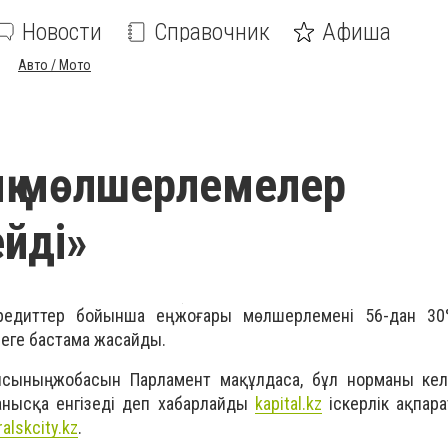
Новости
Справочник
Афиша
Авто / Мото
қ мөлшерлемелер
йді»
кредиттер бойынша ең жоғары мөлшерлемені 56-дан 30
еге бастама жасайды.
сының жобасын Парламент мақұлдаса, бұл норманы кел
анысқа енгізеді деп хабарлайды
kapital.kz
іскерлік ақпар
ralskcity.kz
.