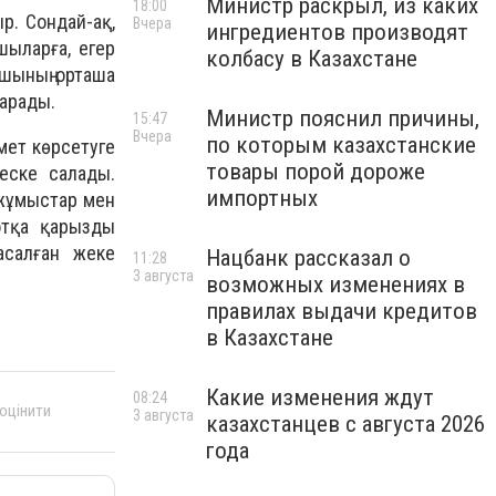
Министр раскрыл, из каких
18:00
р. Сондай-ақ,
Вчера
ингредиентов производят
шыларға, егер
колбасу в Казахстане
ушының орташа
дарады.
Министр пояснил причины,
15:47
Вчера
по которым казахстанские
мет көрсетуге
товары порой дороже
еске салады.
импортных
 жұмыстар мен
отқа қарызды
салған жеке
Нацбанк рассказал о
11:28
3 августа
возможных изменениях в
правилах выдачи кредитов
в Казахстане
Какие изменения ждут
08:24
 оцінити
3 августа
казахстанцев с августа 2026
года