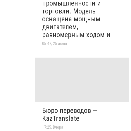
промышленности и
торговли. Модель
оснащена мощным
двигателем,
равномерным ходом и
05:47, 25 июля
Бюро переводов —
KazTranslate
17:25, Вчера