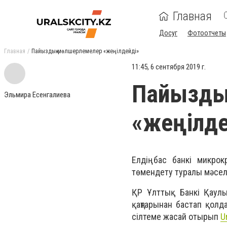
Главная
Досуг
Фотоотчеты
Главная
Пайыздық мөлшерлемелер «жеңілдейді»
11:45, 6 сентября 2019 г.
Пайызды
Эльмира Есенгалиева
«жеңілде
Елдің бас банкі микро
төмендету туралы мәсел
ҚР Ұлттық Банкі Қаулы
қаңтарынан бастап қолд
сілтеме жасай отырып
U