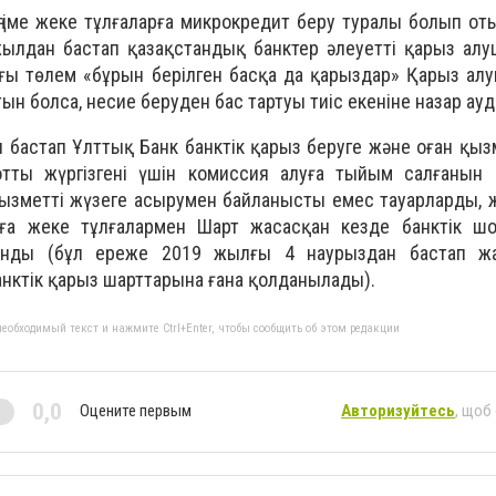
ңгіме жеке тұлғаларға микрокредит беру туралы болып оты
ылдан бастап қазақстандық банктер әлеуетті қарыз алу
ғы төлем «бұрын берілген басқа да қарыздар» Қарыз ал
тын болса, несие беруден бас тартуы тиіс екеніне назар ау
н бастап Ұлттық Банк банктік қарыз беруге және оған қыз
тты жүргізгені үшін комиссия алуға тыйым салғанын 
 қызметті жүзеге асырумен байланысты емес тауарларды,
уға жеке тұлғалармен Шарт жасасқан кезде банктік ш
ынды (бұл ереже 2019 жылғы 4 наурыздан бастап жа
анктік қарыз шарттарына ғана қолданылады).
еобходимый текст и нажмите Ctrl+Enter, чтобы сообщить об этом редакции
0,0
Оцените первым
Авторизуйтесь
, щоб