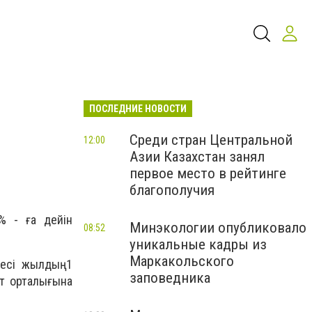
ПОСЛЕДНИЕ НОВОСТИ
Среди стран Центральной
12:00
Азии Казахстан занял
первое место в рейтинге
благополучия
% - ға дейін
Минэкологии опубликовало
08:52
уникальные кадры из
Маркакольского
есі жылдың 1
заповедника
ат орталығына