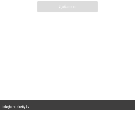
Добавить
info@uralskcity.kz
Допускается цитирование материалов без получения предварительного согласия
uralskcity.kz при условии размещения в тексте обязательной ссылки на
uralskcity.kz - Сайт города Уральск. Для интернет-изданий обязательно