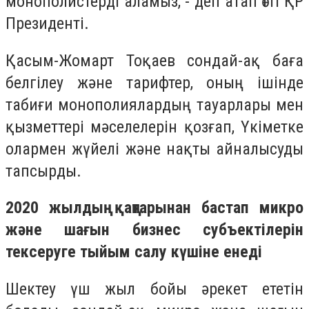
монополистерді аламыз, - деп атап өтті ҚР
Президенті.
Қасым-Жомарт Тоқаев сондай-ақ баға
белгілеу және тарифтер, оның ішінде
табиғи монополиялардың тауарлары мен
қызметтері мәселелерін қозғап, Үкіметке
олармен жүйелі және нақты айналысуды
тапсырды.
2020 жылдың қаңтарынан бастап микро
және шағын бизнес субъектілерін
тексеруге тыйым салу күшіне енеді
Шектеу үш жыл бойы әрекет ететін