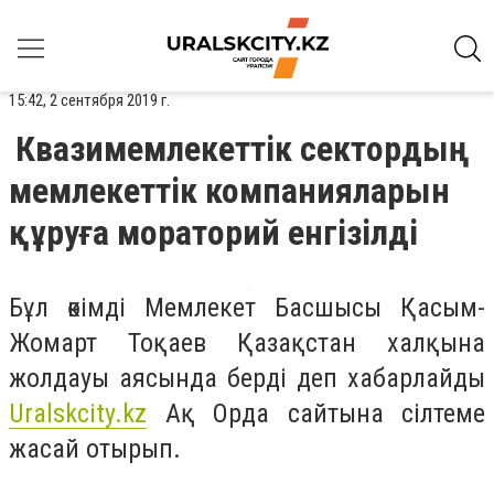
15:42, 2 сентября 2019 г.
Квазимемлекеттік сектордың
мемлекеттік компанияларын
құруға мораторий енгізілді
Бұл өкімді Мемлекет Басшысы Қасым-
Жомарт Тоқаев Қазақстан халқына
жолдауы аясында берді деп хабарлайды
Uralskcity.kz
Ақ Орда сайтына сілтеме
жасай отырып.