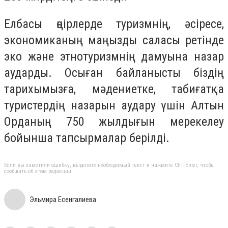
Елбасы өңірлерде туризмнің, әсіресе,
экономиканың маңызды саласы ретінде
эко және этнотуризмнің дамуына назар
аударды. Осыған байланысты біздің
тарихымызға, мәдениетке, табиғатқа
туристердің назарын аудару үшін Алтын
Орданың 750 жылдығын мерекелеу
бойынша тапсырмалар берілді.
Если вы заметили ошибку, выделите необходимый текст и нажмите Ctrl+Enter, чтобы
сообщить об этом редакции
Эльмира Есенгалиева