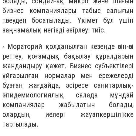
болады, сондай-ақ микро және шағын
бизнес компаниялары табыс салығын
төлеуден босатылады. Үкімет бұл үшін
заңнамалық негізді әзірлеуі тиіс.
- Мораторий қолданылған кезеңде өзін-өзі
реттеу, қоғамдық бақылау құралдарын
жандандыру қажет. Бизнес субъектілері
ұйғарылған нормалар мен ережелерді
бұзған жағдайда, әсіресе санитарлық-
эпидемиологиялық салада мұндай
компаниялар жабылатын болады,
олардың иелері жауапкершілікке
тартылады.