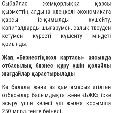
Сыбайлас жемқорлыққа қарсы
қызметтің алдына көлеңкелі экономикаға
қарсы іс-қимылды күшейту,
капиталдарды шығарумен, салық төлеуден
кетумен күресті күшейту міндеті
қойылды.
Жаңа «Бизнестің жол картасы» аясында
отбасылық бизнес құру үшін қолайлы
жағдайлар қарастырылады
Көп балалы және аз қамтамасыз етілген
отбасылар басымдықта және «БЖК» іске
асыру үшін келесі үш жылға қосымша
250 млрд.теңге бөлінеді.