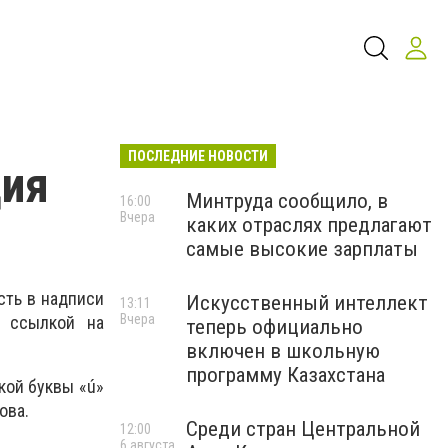
ПОСЛЕДНИЕ НОВОСТИ
ция
Минтруда сообщило, в
16:00
Вчера
каких отраслях предлагают
самые высокие зарплаты
сть в надписи
Искусственный интеллект
13:11
Вчера
ссылкой на
теперь официально
включен в школьную
программу Казахстана
ской буквы «ú»
ова.
Среди стран Центральной
12:00
6 августа