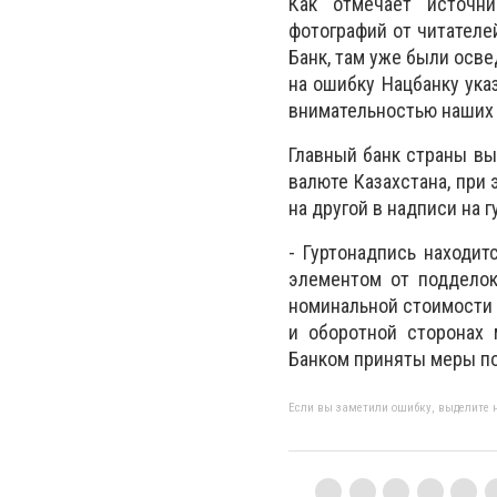
Как отмечает источни
фотографий от читателе
Банк, там уже были осв
на ошибку Нацбанку ука
внимательностью наших 
Главный банк страны вы
валюте Казахстана, при 
на другой в надписи на 
- Гуртонадпись находи
элементом от подделок
номинальной стоимости 
и оборотной сторонах 
Банком приняты меры п
Если вы заметили ошибку, выделите н