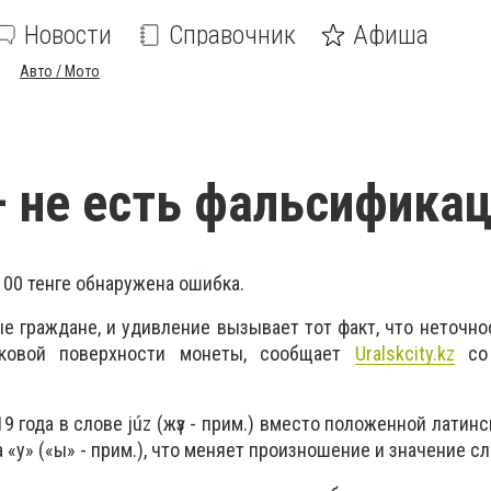
Новости
Справочник
Афиша
Авто / Мото
 не есть фальсифика
100 тенге обнаружена ошибка.
 граждане, и удивление вызывает тот факт, что неточно
ковой поверхности монеты, сообщает
Uralskcity.kz
со 
19 года в слове júz (жүз - прим.) вместо положенной латин
ква «y» («ы» - прим.), что меняет произношение и значение сл