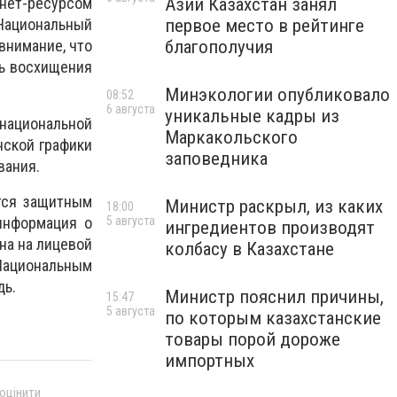
нет-ресурсом
Азии Казахстан занял
 Национальный
первое место в рейтинге
внимание, что
благополучия
ть восхищения
Минэкологии опубликовало
08:52
6 августа
уникальные кадры из
 национальной
Маркакольского
нской графики
заповедника
вания.
ется защитным
Министр раскрыл, из каких
18:00
информация о
5 августа
ингредиентов производят
на на лицевой
колбасу в Казахстане
Национальным
дь.
Министр пояснил причины,
15:47
5 августа
по которым казахстанские
товары порой дороже
импортных
 оцінити