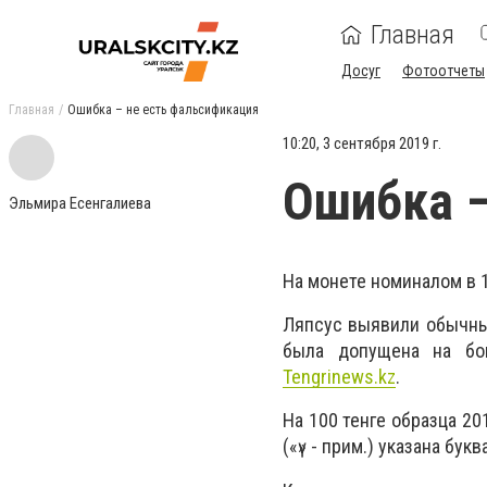
Главная
Досуг
Фотоотчеты
Главная
Ошибка – не есть фальсификация
10:20, 3 сентября 2019 г.
Ошибка –
Эльмира Есенгалиева
На монете номиналом в 
Ляпсус выявили обычные
была допущена на бо
Tengrinews.kz
.
На 100 тенге образца 20
(«ү» - прим.) указана бу