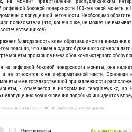
к, на момент представления республиканским интер
й рифлёной боковой поверхности 100-тенговой монеты в
едомлены о допущенной неточности. Необходимо обратить 
зали пользователи (что, конечно же, не может не вызыва
соотечественников).
ражает благодарность всем обратившимся за внимание к
этом поясняя, что замена одного буквенного символа лати
гурте монеты произошла из-за сбоя компьютерного оборудо
тся на рифленой боковой поверхности монеты, она явля
 и не относится к ее информативной части. Основная 
монеты и ее государственной принадлежности расположе
монеты, - отмечается в информации tengrinews.kz, но 
о недопущению возникновения подобных инцидентов впре
еобходимый текст и нажмите Ctrl+Enter, чтобы сообщить об этом редакции
0,0
Оцените первым
Авторизуйтесь
, щоб