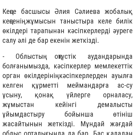
Кеңсе басшысы Әлия Сәлиева жобалық
кеңсенің жұмысын таныстыра келе билік
өкілдері тарапынан кәсіпкерлерді әуреге
салу әлі де бар екенін жеткізді.
-
Облыстың оңтүстік аудандарында
болғанымызда, кәсіпкерлер мемлекеттік
орган өкілдерінің кәсіпкерлерден ауылға
келген құрметті меймандарға ас-су
ұсыну, қонақ үйлерге орналасу,
жұмыстан кейінгі демалысты
ұйымдастыру бойынша өтініш
жасайтынын жеткізді. Мұндай жағдай
облыс орталығында да бар. Бас қаладан