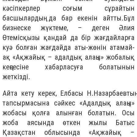
кәсіпкерлер соғым сұрайтын
басшылардың да бар екенін айтты.Бұл
бизнеске жүктеме, – деген Әлия
Өтемісқызы қандай да бір жағдайларға
куә болған жағдайда аты-жөнін атамай-
ақ «Ақжайық – адалдық алаңы» жобалық
кеңсесіне хабарласуға болатынын
жеткізді.
Айта кету керек, Елбасы Н.Назарбаевтың
тапсырмасына сәйкес «Адалдық алаңы»
жобасы қолға алынған болатын. Осы
жоба аясында өткен жылы Батыс
Қазақстан облысында «Ақжайық –