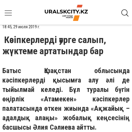
18:45, 29 июля 2019 г.
Кәсіпкерлерді әурге салып,
жүктеме артатындар бар
Батыс Қазақстан облысында
кәсіпкерлерді қысымға алу әлі де
тыйылмай келеді. Бұл туралы бүгін
өңірлік «Атамекен» кәсіпкерлер
палатасында өткен жиында «Ақжайық –
адалдық алаңы» жобалық кеңсесінің
басшысы Әлия Сәлиева айтты.