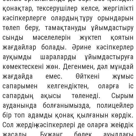
қонақтар, тексерушілер келсе, жергілікті
кәсіпкерлерге олардың тұру орындарын
төлеп беру, тамақтануды ұйымдастыру
сынды мәселелерін жүктеп қоятын
жағдайлар болады. Әрине кәсіпкерлер
ауқымды шараларды ұйымдастыруға
көмектескені жөн. Дегенмен, дәл мұндай
жағдайда емес. Өйткені жұмыс
сапарымен келгендіктен, оларға іс
сапардың ақысы төленеді. Сырым
ауданында болғанымызда, полицейлер
бір топ адамды қонақ қылғанын көрдік.
Сол жердің кәсіпкерлері де оларға жеңілдік
жасады. Бұжанг бөлек ауылдағы