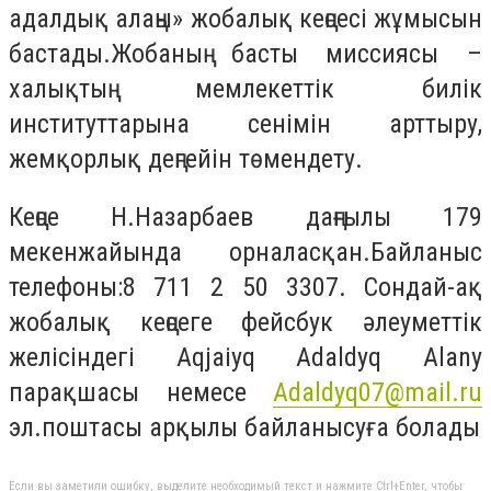
адалдық алаңы» жобалық кеңсесі жұмысын
бастады.Жобаның басты миссиясы –
халықтың мемлекеттік билік
институттарына сенімін арттыру,
жемқорлық деңгейін төмендету.
Кеңсе Н.Назарбаев даңғылы 179
мекенжайында орналасқан.Байланыс
телефоны:8 711 2 50 3307. Сондай-ақ
жобалық кеңсеге фейсбук әлеуметтік
желісіндегі
Aqjaiyq Adaldyq Alany
парақшасы немесе
Adaldyq07@mail.ru
эл.поштасы арқылы байланысуға болады
Если вы заметили ошибку, выделите необходимый текст и нажмите Ctrl+Enter, чтобы