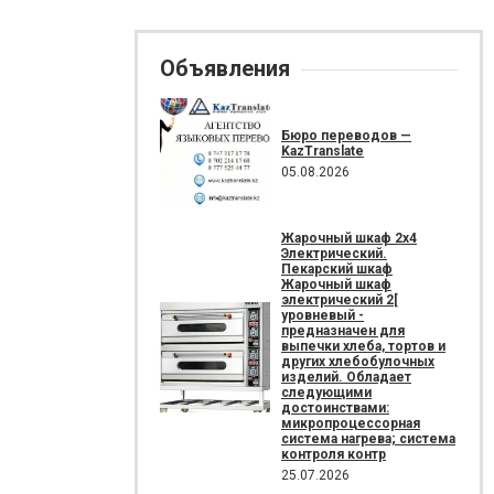
Объявления
Бюро переводов —
KazTranslate
05.08.2026
Жарочный шкаф 2х4
Электрический.
Пекарский шкаф
Жарочный шкаф
электрический 2[
уровневый -
предназначен для
выпечки хлеба, тортов и
других хлебобулочных
изделий. Обладает
следующими
достоинствами:
микропроцессорная
система нагрева; система
контроля контр
25.07.2026