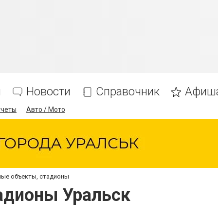
я
Новости
Справочник
Афиш
тчеты
Авто / Мото
ые объекты, стадионы
адионы Уральск