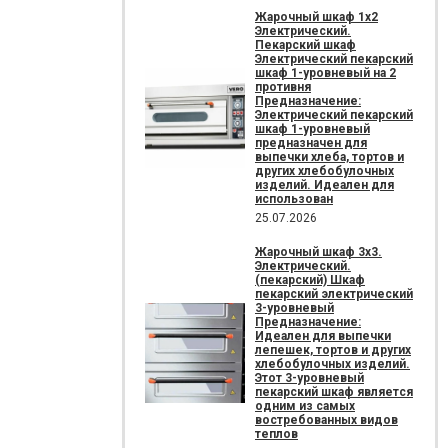
Жарочный шкаф 1х2
Электрический.
Пекарский шкаф
Электрический пекарский
шкаф 1-уровневый на 2
противня
Предназначение:
Электрический пекарский
шкаф 1-уровневый
предназначен для
выпечки хлеба, тортов и
других хлебобулочных
изделий. Идеален для
использован
25.07.2026
Жарочный шкаф 3х3.
Электрический.
(пекарский) Шкаф
пекарский электрический
3-уровневый
Предназначение:
Идеален для выпечки
лепешек, тортов и других
хлебобулочных изделий.
Этот 3-уровневый
пекарский шкаф является
одним из самых
востребованных видов
теплов