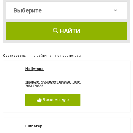
НАЙТИ
Сортировать:
по рейтингу
по просмотрам
Nelly-spa
Уральск, проспект Евразия , 108/1
7051478588
Я рекомендую
Шипагер