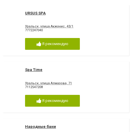
URSUS SPA
Уральск, улица Акжунис, 43/1
7772247040
Я рекомендую
Spa Time
Уральск, улица Алмазова, 71
7112547208
Я рекомендую
Народные бани