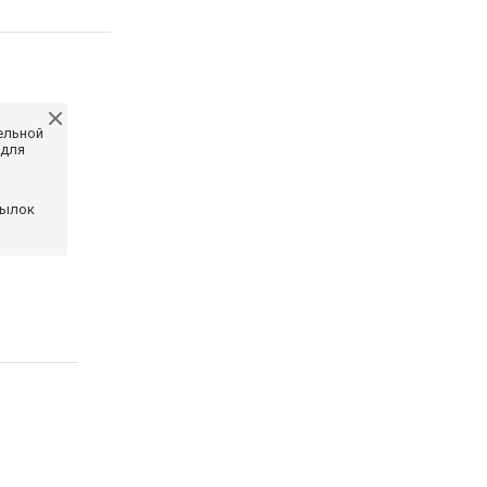
ельной
 для
сылок