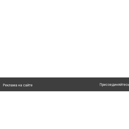
Присоединяйтесь 
Реклама на сайте
info@uralskcity.kz
Допускается цити
размещения в тек
обязательно раз
второго абзаца в
Материалы с плаш
"Политические но