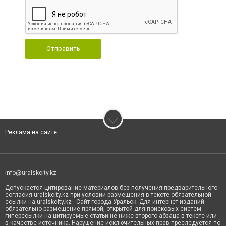
Отправить
Реклама на сайте
info@uralskcity.kz
Допускается цитирование материалов без получения предварительного
согласия uralskcity.kz при условии размещения в тексте обязательной
ссылки на uralskcity.kz - Сайт города Уральск. Для интернет-изданий
обязательно размещение прямой, открытой для поисковых систем
гиперссылки на цитируемые статьи не ниже второго абзаца в тексте или
в качестве источника. Нарушение исключительных прав преследуется по