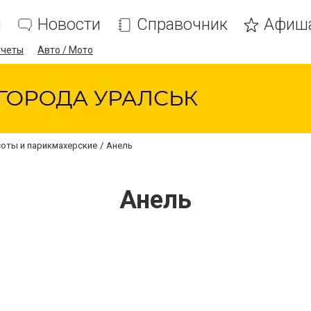
я
Новости
Справочник
Афиш
тчеты
Авто / Мото
оты и парикмахерские
Анель
Анель