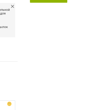
ельной
 для
сылок