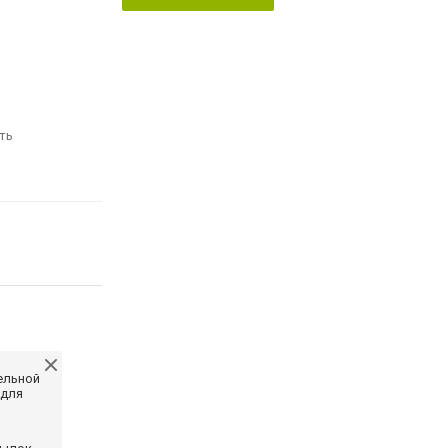
ть
ельной
 для