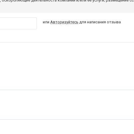
 оскорбляющие деятельность компании и/или ее услуги; размещение с
или
Авторизуйтесь
для написания отзыва