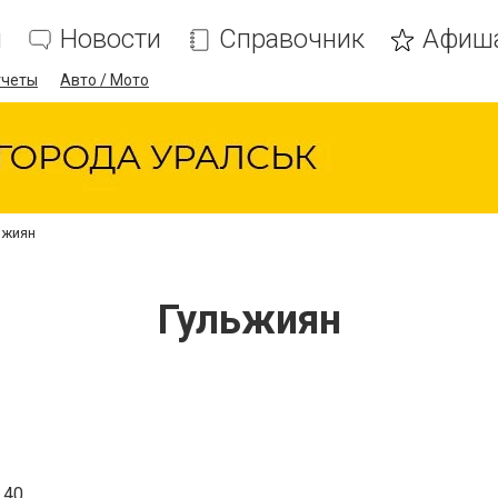
я
Новости
Справочник
Афиш
тчеты
Авто / Мото
ьжиян
Гульжиян
 40