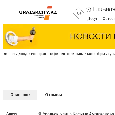
Главна
18+
Досуг
Фотоо
Главная
Досуг
Рестораны, кафе, пиццерии, суши
Кафе, бары
Гул
Описание
Отзывы
Адрес
Уральск, улица Касыма Аманжолова,