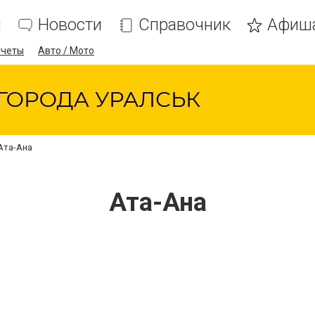
я
Новости
Справочник
Афиш
тчеты
Авто / Мото
Ата-Ана
Ата-Ана