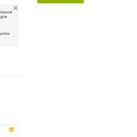
ельной
 для
сылок