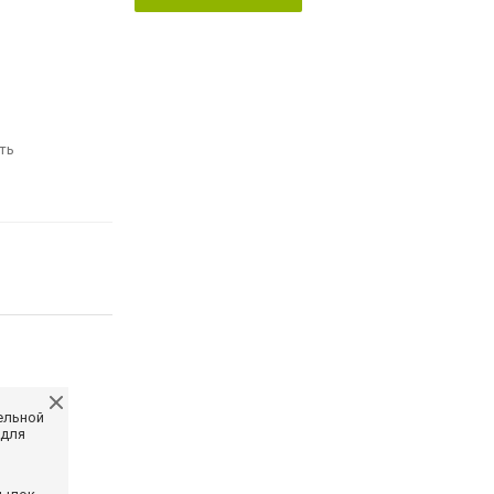
ть
ельной
 для