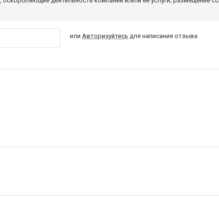
 оскорбляющие деятельность компании и/или ее услуги; размещение с
или
Авторизуйтесь
для написания отзыва