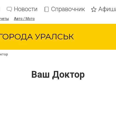
я
Новости
Справочник
Афиш
тчеты
Авто / Мото
октор
Ваш Доктор