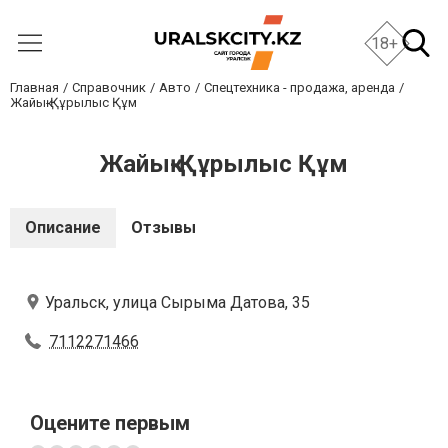
18+
Главная
Справочник
Авто
Спецтехника - продажа, аренда
Жайық-Құрылыс Құм
Жайық-Құрылыс Құм
Описание
Отзывы
Уральск, улица Сырыма Датова, 35
7112271466
Оцените первым