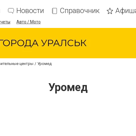
я
Новости
Справочник
Афиш
тчеты
Авто / Мото
вительные центры
Уромед
Уромед