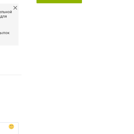
ельной
 для
сылок