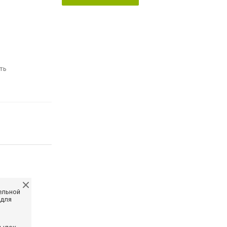
ть
ельной
 для