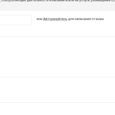
 оскорбляющие деятельность компании и/или ее услуги; размещение с
или
Авторизуйтесь
для написания отзыва