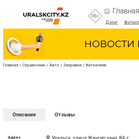
Главна
18+
Досуг
Фотоо
Главная
Справочник
Авто
Заправки
Айткалиев
Описание
Отзывы
Адрес
Уральск, улица Жангир хана, 84-г