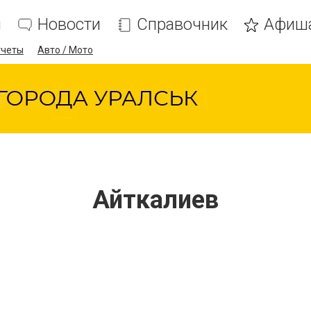
я
Новости
Справочник
Афиш
тчеты
Авто / Мото
Айткалиев