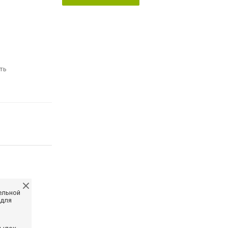
ть
ельной
 для