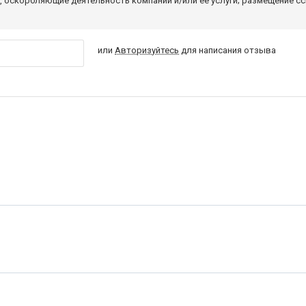
 оскорбляющие деятельность компании и/или ее услуги; размещение с
или
Авторизуйтесь
для написания отзыва