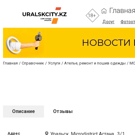
Главна
18+
Досуг
Фотоо
Главная
Справочник
Услуги
Ателье, ремонт и пошив одежды
МО
Описание
Отзывы
Адрес
Уральск, Microdistrict Астана , 3/1