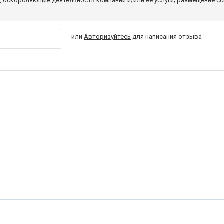
 оскорбляющие деятельность компании и/или ее услуги; размещение с
или
Авторизуйтесь
для написания отзыва