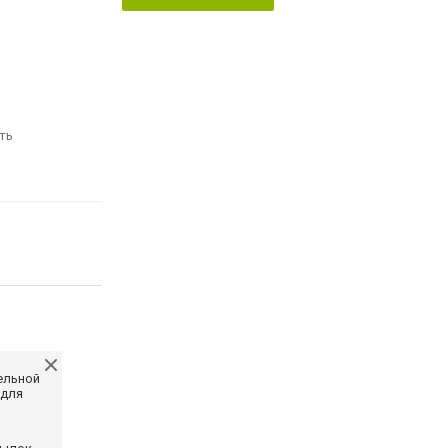
ть
ельной
 для