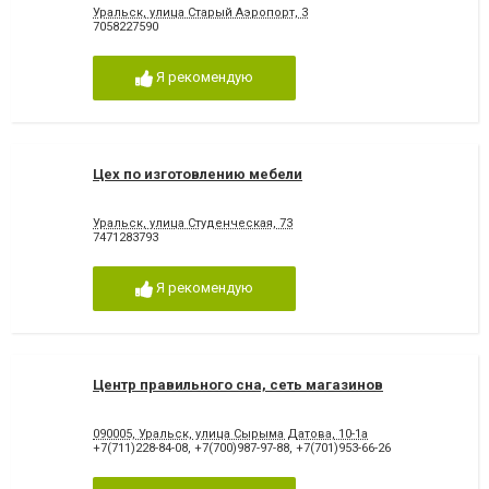
Уральск, улица Старый Аэропорт, 3
7058227590
Я рекомендую
Цех по изготовлению мебели
Уральск, улица Студенческая, 73
7471283793
Я рекомендую
Центр правильного сна, сеть магазинов
090005, Уральск, улица Сырыма Датова, 10-1а
+7(711)228-84-08
,
+7(700)987-97-88
,
+7(701)953-66-26