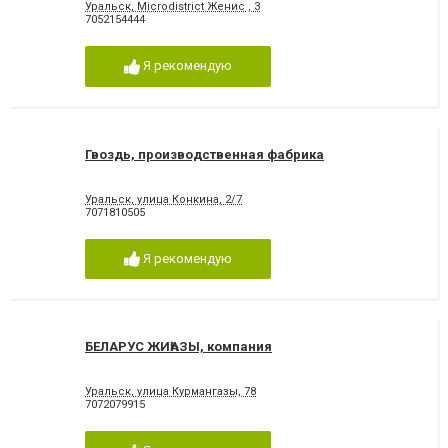
Уральск, Microdistrict Женис , 3
7052154444
Я рекомендую
Гвоздь, производственная фабрика
Уральск, улица Конкина, 2/7
7071810505
Я рекомендую
БЕЛАРУС ЖИҺАЗЫ, компания
Уральск, улица Курмангазы, 78
7072079915